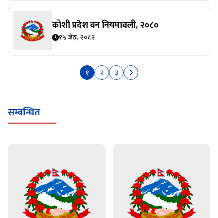
कोशी प्रदेश वन नियमावली, २०८०
१५ जेठ, २०८२
१
२
३
सम्बन्धित